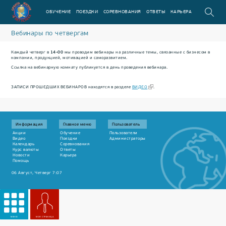
ОБУЧЕНИЕ
ПОЕЗДКИ
СОРЕВНОВАНИЯ
ОТВЕТЫ
КАРЬЕРА
Вебинары по четвергам
Каждый четверг в
14-00
мы проводим вебинары на различные темы, связанные с бизнесом в
компании, продукцией, мотивацией и саморазвитием.
Ссылка на вебинарную комнату публикуется в день проведения вебинара.
ЗАПИСИ ПРОШЕДШИХ ВЕБИНАРОВ находятся в разделе
ВИДЕО
.
Информация
Главное меню
Пользователь
Акции
Обучение
Пользователи
Видео
Поездки
Администраторы
Календарь
Соревнования
Курс валюты
Ответы
Новости
Карьера
Помощь
06 Август, Четверг 7:07
МЕНЮ
МОЯ СТРАНИЦА